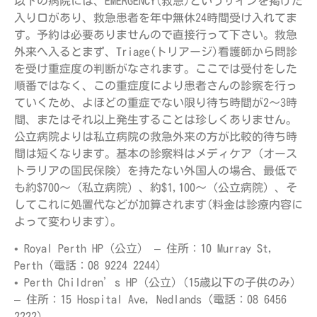
以下の病院には、EMERGENCY(救急)というサインを掲げた
入り口があり、救急患者を年中無休24時間受け入れてま
す。予約は必要ありませんので直接行って下さい。救急
外来へ入るとまず、Triage(トリアージ)看護師から問診
を受け重症度の判断がなされます。ここでは受付をした
順番ではなく、この重症度により患者さんの診察を行っ
ていくため、よほどの重症でない限り待ち時間が2～3時
間、またはそれ以上発生することは珍しくありません。
公立病院よりは私立病院の救急外来の方が比較的待ち時
間は短くなります。基本の診察料はメディケア（オース
トラリアの国民保険）を持たない外国人の場合、最低で
も約$700～（私立病院）、約$1,100～（公立病院）、そ
してこれに処置代などが加算されます(料金は診療内容に
よって変わります)。
• Royal Perth HP（公立） – 住所：10 Murray St,
Perth（電話：08 9224 2244）
• Perth Children’s HP（公立）(15歳以下の子供のみ)
– 住所：15 Hospital Ave, Nedlands（電話：08 6456
2222）