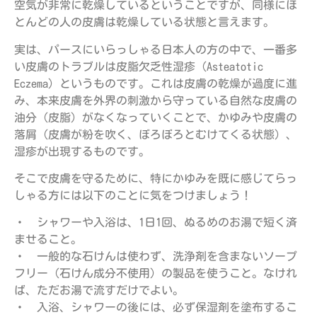
空気が非常に乾燥しているということですが、同様にほ
とんどの人の皮膚は乾燥している状態と言えます。
実は、パースにいらっしゃる日本人の方の中で、一番多
い皮膚のトラブルは皮脂欠乏性湿疹（Asteatotic
Eczema）というものです。これは皮膚の乾燥が過度に進
み、本来皮膚を外界の刺激から守っている自然な皮膚の
油分（皮脂）がなくなっていくことで、かゆみや皮膚の
落屑（皮膚が粉を吹く、ぼろぼろとむけてくる状態）、
湿疹が出現するものです。
そこで皮膚を守るために、特にかゆみを既に感じてらっ
しゃる方には以下のことに気をつけましょう！
・ シャワーや入浴は、1日1回、ぬるめのお湯で短く済
ませること。
・ 一般的な石けんは使わず、洗浄剤を含まないソープ
フリー（石けん成分不使用）の製品を使うこと。なけれ
ば、ただお湯で流すだけでよい。
・ 入浴、シャワーの後には、必ず保湿剤を塗布するこ