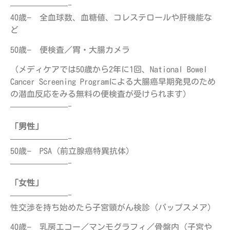
———————-
40歳− 全血球数、血糖値、コレステロールや肝機能な
ど
50歳− 便検査／胃・大腸カメラ
（メディケアでは50歳から2年に1回、National Bowel
Cancer Screening Programによる大腸癌早期発見のため
の潜血反応をみる無料の便検査が受けられます）
———————-
「男性」
———————-
50歳− PSA（前立腺癌特異抗体）
———————-
「女性」
———————-
性交渉を持ち始めたら子宮頸がん検診（パップスメア）
40歳− 乳房エコー／マンモグラフィ／骨盤内（子宮や