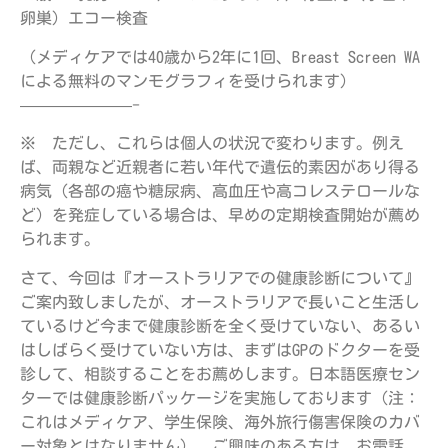
卵巣）エコー検査
（メディケアでは40歳から2年に1回、Breast Screen WA
による無料のマンモグラフィを受けられます）
———————-
※ ただし、これらは個人の状況で変わります。例え
ば、両親など近親者に若い年代で遺伝的素因があり得る
病気（各部の癌や糖尿病、高血圧や高コレステロールな
ど）を発症している場合は、早めの定期検査開始が薦め
られます。
さて、今回は『オーストラリアでの健康診断について』
ご案内致しましたが、オーストラリアで長いこと生活し
ているけど今まで健康診断を全く受けていない、あるい
はしばらく受けていない方は、まずはGPのドクターを受
診して、相談することをお薦めします。日本語医療セン
ターでは健康診断パッケージを実施しております（注：
これはメディケア、学生保険、海外旅行傷害保険のカバ
ー対象とはなりません）。ご興味のある方は、お電話