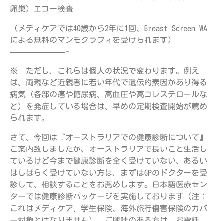
卵巣）エコー検査
（メディケアでは40歳から2年に1回、Breast Screen WA
による無料のマンモグラフィを受けられます）
———————-
※ ただし、これらは個人の状況で変わります。例え
ば、両親など近親者に若い年代で遺伝的素因があり得る
病気（各部の癌や糖尿病、高血圧や高コレステロールな
ど）を発症している場合は、早めの定期検査開始が薦め
られます。
さて、今回は『オーストラリアでの健康診断について』
ご案内致しましたが、オーストラリアで長いこと生活し
ているけど今まで健康診断を全く受けていない、あるい
はしばらく受けていない方は、まずはGPのドクターを受
診して、相談することをお薦めします。日本語医療セン
ターでは健康診断パッケージを実施しております（注：
これはメディケア、学生保険、海外旅行傷害保険のカバ
ー対象とはなりません）。ご興味のある方は、お電話