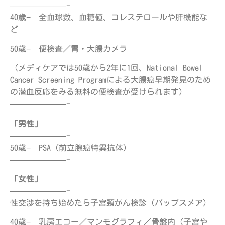
———————-
40歳− 全血球数、血糖値、コレステロールや肝機能な
ど
50歳− 便検査／胃・大腸カメラ
（メディケアでは50歳から2年に1回、National Bowel
Cancer Screening Programによる大腸癌早期発見のため
の潜血反応をみる無料の便検査が受けられます）
———————-
「男性」
———————-
50歳− PSA（前立腺癌特異抗体）
———————-
「女性」
———————-
性交渉を持ち始めたら子宮頸がん検診（パップスメア）
40歳− 乳房エコー／マンモグラフィ／骨盤内（子宮や