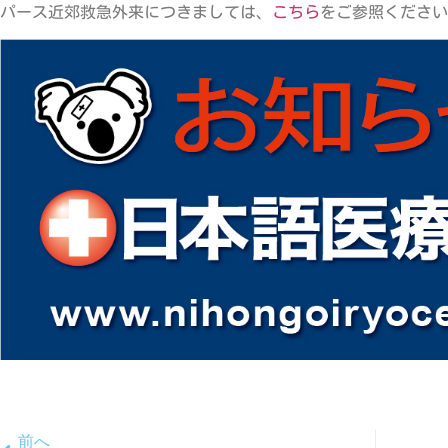
パース近郊救急外来につきましては、
こちら
をご参照ください
前へ