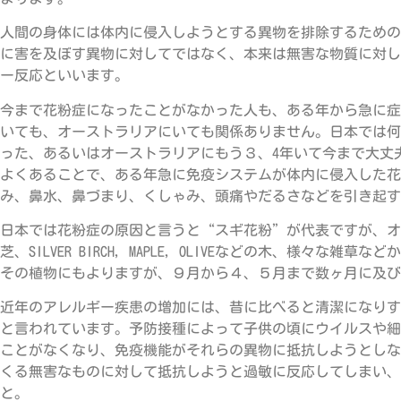
人間の身体には体内に侵入しようとする異物を排除するための
に害を及ぼす異物に対してではなく、本来は無害な物質に対し
ー反応といいます。
今まで花粉症になったことがなかった人も、ある年から急に症
いても、オーストラリアにいても関係ありません。日本では何
った、あるいはオーストラリアにもう３、4年いて今まで大丈
よくあることで、ある年急に免疫システムが体内に侵入した花
み、鼻水、鼻づまり、くしゃみ、頭痛やだるさなどを引き起す
日本では花粉症の原因と言うと“スギ花粉”が代表ですが、オ
芝、SILVER BIRCH, MAPLE, OLIVEなどの木、様々
その植物にもよりますが、９月から４、５月まで数ヶ月に及び
近年のアレルギー疾患の増加には、昔に比べると清潔になりす
と言われています。予防接種によって子供の頃にウイルスや細
ことがなくなり、免疫機能がそれらの異物に抵抗しようとしな
くる無害なものに対して抵抗しようと過敏に反応してしまい、
と。