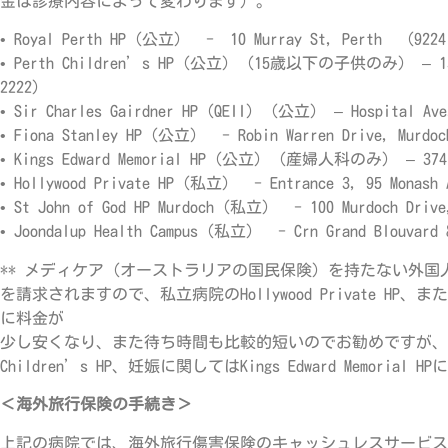
金は診療内容によって変わります）。
• Royal Perth HP（公立） - 10 Murray St, Perth （9224
• Perth Children’s HP（公立）（15歳以下の子供のみ） – 15 Ho
2222）
• Sir Charles Gairdner HP（QEII）（公立） – Hospital Av
• Fiona Stanley HP（公立） - Robin Warren Drive, Murd
• Kings Edward Memorial HP（公立）（産婦人科のみ） – 374 B
• Hollywood Private HP（私立） - Entrance 3, 95 Monash
• St John of God HP Murdoch（私立） - 100 Murdoch Driv
• Joondalup Health Campus（私立） - Crn Grand Blouvard 
** メディケア（オーストラリアの国民保険）を持たない外
を請求されますので、私立病院のHollywood Private HP、またはSt 
に料金が
少し安くなり、また待ち時間も比較的短いのでお勧めですが、子
Children’s HP、妊娠に関してはKings Edward Memoria
＜海外旅行保険の手続き＞
上記の病院では、海外旅行傷害保険のキャッシュレスサービス