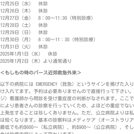
12月25日（水） 休診
12月26日（木） 休診
12月27日（金） 8：00～11:30（特別診療）
12月28日（土） 休診
12月29日（日） 休診
12月30日（月） 8：00～11：30（特別診療）
12月31日（火） 休診
2025年1月1日（水） 休診
2025年1月2日（木）より通常通り
＜もしもの時のパース近郊救急外来＞
以下の病院には EMERGENCY（救急）というサインを掲げた
け入れてます。予約は必要ありませんので直接行って下さい。救急
ジ）看護師から問診を受け重症度の判断がなされます。ここで
により患者さんの診察を行っていくため、よほどの重症でない
上発生することは珍しくありません。ただ、公立病院よりは私
は短くなります。基本の診察料はメディケア（オーストラリア
最低でも約$600～（私立病院）、約$900～（公立病院）、