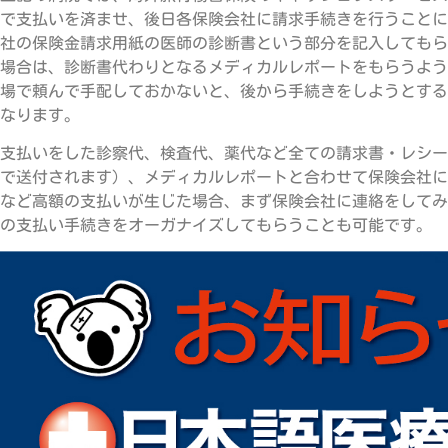
で支払いを済ませ、後日各保険会社に請求手続きを行うことに
社の保険金請求用紙の医師の診断書という部分を記入してもら
場合は、診断書代わりとなるメディカルレポートをもらうよう
場で頼んで手配しておかないと、後から手続きをしようとする
なります。
支払いをした診察代、検査代、薬代など全ての請求書・レシー
で送付されます）、メディカルレポートと合わせて保険会社に
など高額の支払いが生じた場合、まず保険会社に連絡をしてみ
の支払い手続きをオーガナイズしてもらうことも可能です。