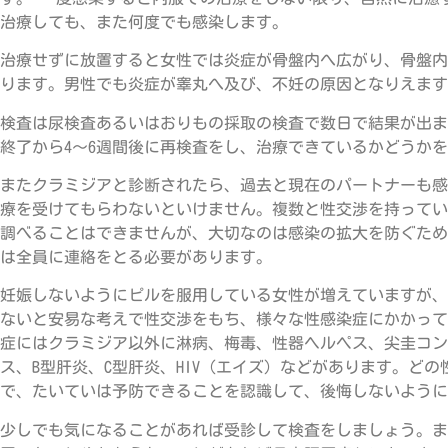
治療しても、また何度でも感染します。
治療せずに放置すると女性では炎症が骨盤内へ広がり、骨盤内
ります。男性でも炎症が睾丸へ及び、不妊の原因となりえます
検査は尿検査あるいはおりもの採取の検査で数日で結果が出ま
終了から4〜6週間後に再検査をし、治療できているかどうか
またクラミジアと診断されたら、過去と現在のパートナーも感
療を受けてもらわないといけません。複数と性交渉を持ってい
調べることはできませんが、大切なのは感染の拡大を防ぐため
は全員に連絡をとる必要があります。
妊娠しないようにピルを服用している女性が増えていますが、
ないと安易な考えで性交渉をもち、様々な性感染症にかかって
症にはクラミジア以外に淋病、梅毒、性器ヘルペス、尖圭コン
ス、B型肝炎、C型肝炎、HIV（エイズ）などがあります。ど
で、たいていは予防できることを認識して、後悔しないように
少しでも気になることがあれば受診して検査をしましょう。ま