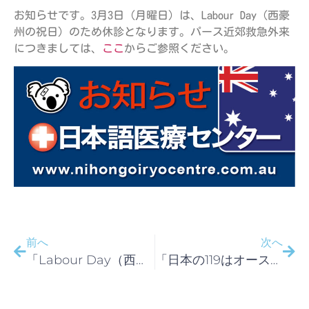
お知らせです。3月3日（月曜日）は、Labour Day（西豪
州の祝日）のため休診となります。パース近郊救急外来
につきましては、
ここ
からご参照ください。
前へ
次へ
「Labour Day（西豪州の祝日）のため休診」
「日本の119はオーストラリアで何番ですか？」