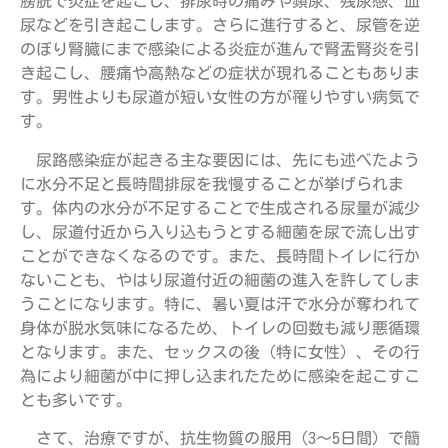
膀胱で炎症を起こし、排尿時の痛みや頻尿、残尿感、血
尿などを引き起こします。さらに進行すると、尿管を逆
のぼり腎臓にまで感染による炎症が進んで腎盂腎炎を引
き起こし、腰痛や高熱などの症状が現れることもありま
す。男性よりも尿道が短い女性の方が罹りやすい病気で
す。
尿路感染症が起きる主な要因には、先にも述べたよう
に水分不足と長時間排尿を我慢することが挙げられま
す。体内の水分が不足することで生成される尿量が減少
し、尿道付近から入り込もうとする細菌を尿で流し出す
ことができなくなるのです。また、長時間トイレに行か
ないことも、やはり尿道付近の細菌の進入を許してしま
うことになります。特に、暑い夏は汗で水分が奪われて
身体が脱水気味になるため、トイレの回数も減り悪循環
となります。また、セックスの後（特に女性）、その行
為により細菌が中に押し込まれたために感染を起こすこ
とも多いです。
さて、治療ですが、抗生物質の服用（3～5日間）で簡